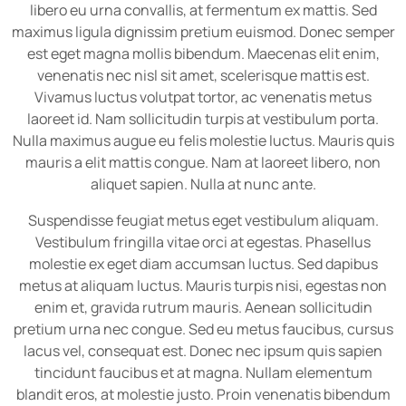
libero eu urna convallis, at fermentum ex mattis. Sed
maximus ligula dignissim pretium euismod. Donec semper
est eget magna mollis bibendum. Maecenas elit enim,
venenatis nec nisl sit amet, scelerisque mattis est.
Vivamus luctus volutpat tortor, ac venenatis metus
laoreet id. Nam sollicitudin turpis at vestibulum porta.
Nulla maximus augue eu felis molestie luctus. Mauris quis
mauris a elit mattis congue. Nam at laoreet libero, non
aliquet sapien. Nulla at nunc ante.
Suspendisse feugiat metus eget vestibulum aliquam.
Vestibulum fringilla vitae orci at egestas. Phasellus
molestie ex eget diam accumsan luctus. Sed dapibus
metus at aliquam luctus. Mauris turpis nisi, egestas non
enim et, gravida rutrum mauris. Aenean sollicitudin
pretium urna nec congue. Sed eu metus faucibus, cursus
lacus vel, consequat est. Donec nec ipsum quis sapien
tincidunt faucibus et at magna. Nullam elementum
blandit eros, at molestie justo. Proin venenatis bibendum